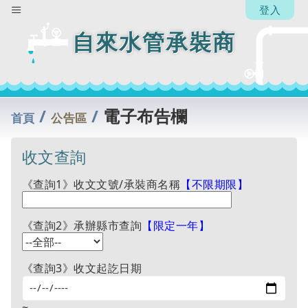
登入
自來水管承裝商
/
/
電子布告欄
首頁
公告區
收文查詢
《查詢1》收文文號/承裝商名稱
【不限期限】
《查詢2》承辦縣市查詢
【限定一年】
《查詢3》收文起訖日期
~