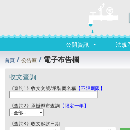
公開資訊
法規
/
/
電子布告欄
首頁
公告區
收文查詢
《查詢1》收文文號/承裝商名稱
【不限期限】
《查詢2》承辦縣市查詢
【限定一年】
《查詢3》收文起訖日期