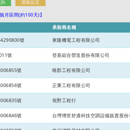
月區間(約100天)】
承裝商名稱
290800號
東隆機電工程有限公司
011號
登基綜合營造股份有限公司
06855號
唯郡工程有限公司
06856號
正秉工程有限公司
06835號
視野工程行
06846號
台灣博世舒適科技空調設備販賣股份