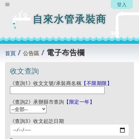
登入
自來水管承裝商
/
/
電子布告欄
首頁
公告區
收文查詢
《查詢1》收文文號/承裝商名稱
【不限期限】
《查詢2》承辦縣市查詢
【限定一年】
《查詢3》收文起訖日期
~