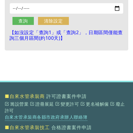
【如沒設定「查詢1」或「查詢2」，日期區間僅能查
詢三個月區間(約100天)】
■自來水管承裝商
許可證書案件申請
籌設營業
證冊展延
變更許可
更名補解僱
廢止
許可
自來水管承裝商各縣市政府承辦人聯絡簿
■自來水管承裝技工
合格證書案件申請