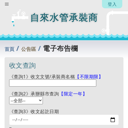
登入
【承
辦
自來水管承裝商
人】
紀雯
婷
回
/
/
電子布告欄
列
首頁
公告區
表
收文查詢
《查詢1》收文文號/承裝商名稱
【不限期限】
《查詢2》承辦縣市查詢
【限定一年】
《查詢3》收文起訖日期
~