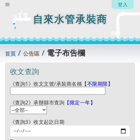
登入
自來水管承裝商
/
/
電子布告欄
首頁
公告區
收文查詢
《查詢1》收文文號/承裝商名稱
【不限期限】
《查詢2》承辦縣市查詢
【限定一年】
《查詢3》收文起訖日期
~