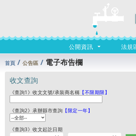
公開資訊
法規
/
/
電子布告欄
首頁
公告區
收文查詢
《查詢1》收文文號/承裝商名稱
【不限期限】
《查詢2》承辦縣市查詢
【限定一年】
《查詢3》收文起訖日期