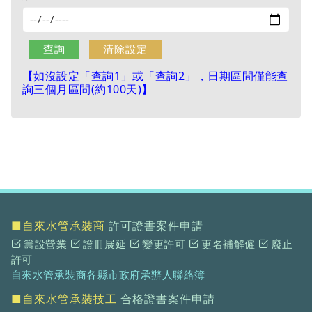
【如沒設定「查詢1」或「查詢2」，日期區間僅能查
詢三個月區間(約100天)】
■自來水管承裝商
許可證書案件申請
籌設營業
證冊展延
變更許可
更名補解僱
廢止
許可
自來水管承裝商各縣市政府承辦人聯絡簿
■自來水管承裝技工
合格證書案件申請