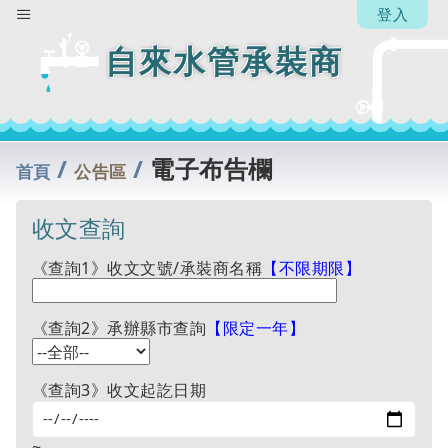
人】
登入
阮惠
娟
自來水管承裝商
回
列
表
/
/
電子布告欄
首頁
公告區
收文查詢
《查詢1》收文文號/承裝商名稱
【不限期限】
《查詢2》承辦縣市查詢
【限定一年】
《查詢3》收文起訖日期
~