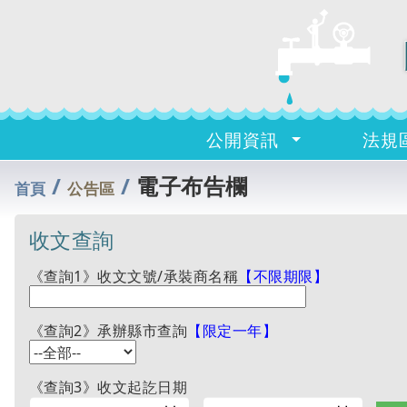
公開資訊
法規
/
/
電子布告欄
首頁
公告區
收文查詢
《查詢1》收文文號/承裝商名稱
【不限期限】
《查詢2》承辦縣市查詢
【限定一年】
《查詢3》收文起訖日期