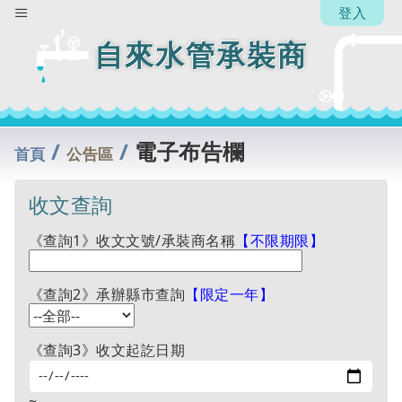
登入
自來水管承裝商
/
/
電子布告欄
首頁
公告區
收文查詢
《查詢1》收文文號/承裝商名稱
【不限期限】
《查詢2》承辦縣市查詢
【限定一年】
《查詢3》收文起訖日期
~