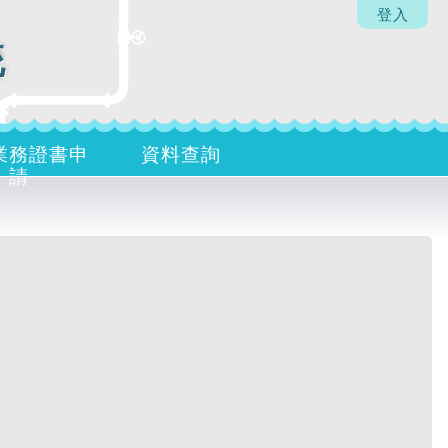
登入
統
業務證書申
資料查詢
請