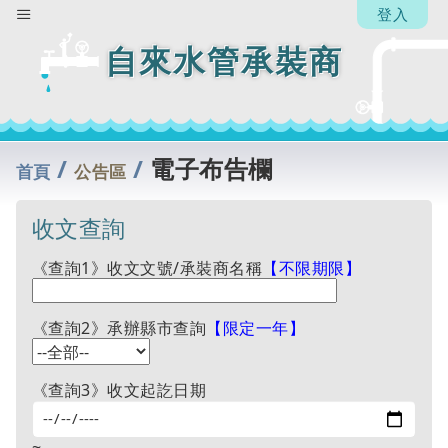
登入
自來水管承裝商
/
/
電子布告欄
首頁
公告區
收文查詢
《查詢1》收文文號/承裝商名稱
【不限期限】
《查詢2》承辦縣市查詢
【限定一年】
《查詢3》收文起訖日期
~