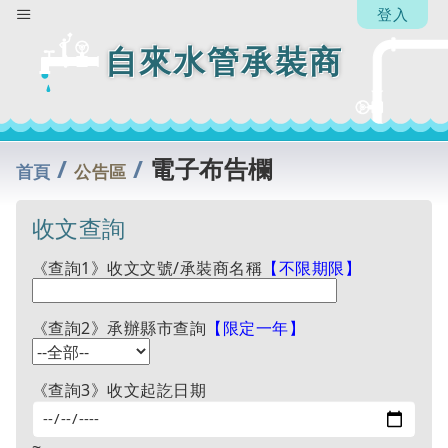
登入
自來水管承裝商
/
/
電子布告欄
首頁
公告區
收文查詢
《查詢1》收文文號/承裝商名稱
【不限期限】
《查詢2》承辦縣市查詢
【限定一年】
《查詢3》收文起訖日期
~