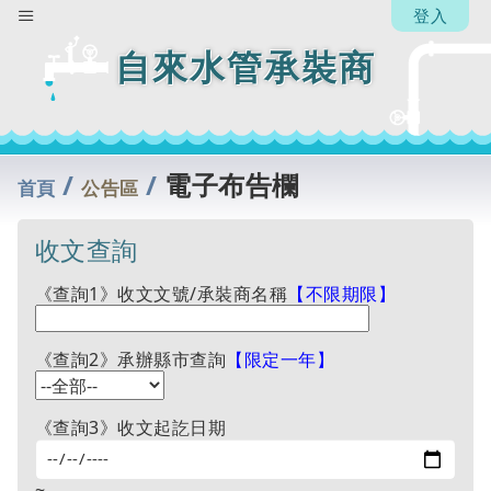
登入
自來水管承裝商
/
/
電子布告欄
首頁
公告區
收文查詢
《查詢1》收文文號/承裝商名稱
【不限期限】
《查詢2》承辦縣市查詢
【限定一年】
《查詢3》收文起訖日期
~