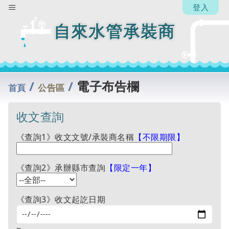
【承
登入
辦
人】
自來水管承裝商
楊省
中
回
列
/
/
電子布告欄
表
首頁
公告區
收文查詢
《查詢1》收文文號/承裝商名稱
【不限期限】
《查詢2》承辦縣市查詢
【限定一年】
《查詢3》收文起訖日期
~