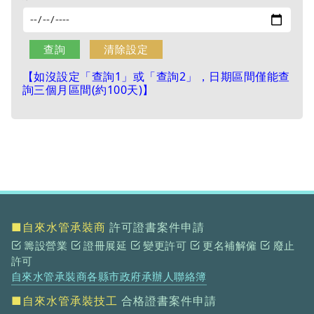
【如沒設定「查詢1」或「查詢2」，日期區間僅能查
詢三個月區間(約100天)】
■自來水管承裝商
許可證書案件申請
籌設營業
證冊展延
變更許可
更名補解僱
廢止
許可
自來水管承裝商各縣市政府承辦人聯絡簿
■自來水管承裝技工
合格證書案件申請