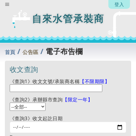
登入
自來水管承裝商
/
/
電子布告欄
首頁
公告區
收文查詢
《查詢1》收文文號/承裝商名稱
【不限期限】
《查詢2》承辦縣市查詢
【限定一年】
《查詢3》收文起訖日期
~