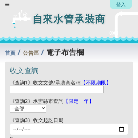
登入
自來水管承裝商
/
/
電子布告欄
首頁
公告區
收文查詢
《查詢1》收文文號/承裝商名稱
【不限期限】
《查詢2》承辦縣市查詢
【限定一年】
《查詢3》收文起訖日期
~