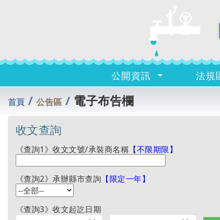
公開資訊
法規
/
/
電子布告欄
首頁
公告區
收文查詢
《查詢1》收文文號/承裝商名稱
【不限期限】
《查詢2》承辦縣市查詢
【限定一年】
《查詢3》收文起訖日期