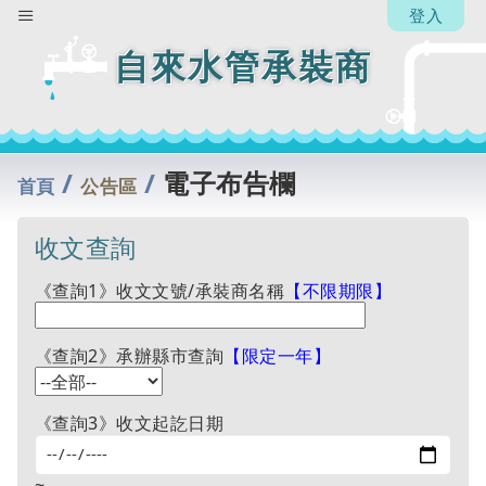
登入
自來水管承裝商
/
/
電子布告欄
首頁
公告區
收文查詢
《查詢1》收文文號/承裝商名稱
【不限期限】
《查詢2》承辦縣市查詢
【限定一年】
《查詢3》收文起訖日期
~