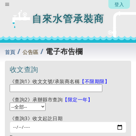
登入
自來水管承裝商
/
/
電子布告欄
首頁
公告區
收文查詢
《查詢1》收文文號/承裝商名稱
【不限期限】
《查詢2》承辦縣市查詢
【限定一年】
《查詢3》收文起訖日期
~