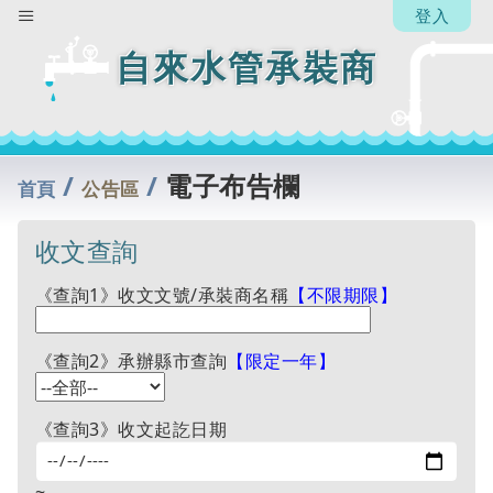
登入
自來水管承裝商
/
/
電子布告欄
首頁
公告區
收文查詢
《查詢1》收文文號/承裝商名稱
【不限期限】
《查詢2》承辦縣市查詢
【限定一年】
《查詢3》收文起訖日期
~