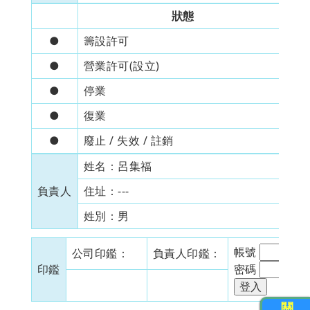
狀態
●
籌設許可
●
營業許可(設立)
---
●
停業
---
●
復業
---
●
廢止 / 失效 / 註銷
---
姓名：
呂集福
身
負責人
住址：
---
姓別：
男
出
帳號
公司印鑑：
負責人印鑑：
印鑑
密碼
關