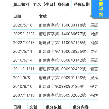
閉
員工類別
姓名【生日】身分證
聘僱日期
工作證
視
窗
日期
文號
申請類別
2026/5/18
府建商字第1150030118號
展延營業
2025/12/22
府建商字第1140086677號
補解僱備
2022/10/13
府建商字第1110067165號
補解僱備
2021/5/11
府建商字第1100028935號
展延營業
2016/6/14
府建商字第1050843142號
展延營業
2011/11/11
府建商字第1000902492號
變更印鑑
2011/6/8
府建商字第1000901198號
展延營業
2010/8/10
府建商字第099090180號
變更營業
2007/11/19
府建商字第0960902062號
補解僱備
日期
文號
處分依據
處分內容