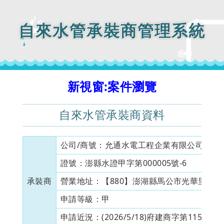
自來水管承裝商管理系統
新視窗:案件瀏覽
自來水管承裝商資料
公司/商號：
允通水電工程企業有限公司
目
證號：
澎縣水證甲字第000005號-6
證
承裝商
營業地址：
【880】澎湖縣馬公市光華里130
申請等級：
甲
資
申請近況：
(2026/5/18)府建商字第115