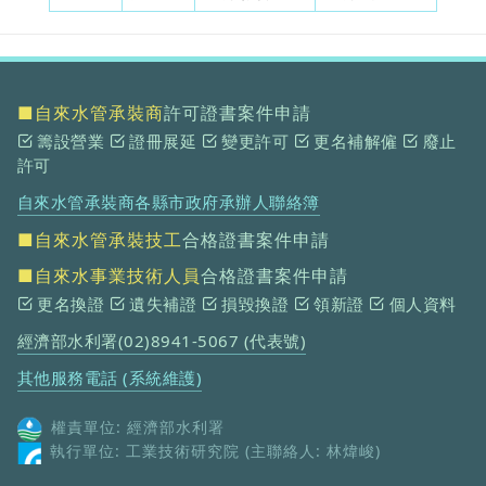
■自來水管承裝商
許可證書案件申請
籌設營業
證冊展延
變更許可
更名補解僱
廢止
許可
自來水管承裝商各縣市政府承辦人聯絡簿
■自來水管承裝技工
合格證書案件申請
■自來水事業技術人員
合格證書案件申請
更名換證
遺失補證
損毀換證
領新證
個人資料
經濟部水利署(02)8941-5067 (代表號)
其他服務電話 (系統維護)
權責單位: 經濟部水利署
執行單位: 工業技術研究院 (主聯絡人: 林煒峻)