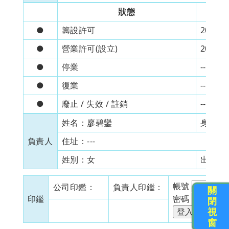
狀態
●
籌設許可
2007/1
●
營業許可(設立)
2007/1
●
停業
---
●
復業
---
●
廢止 / 失效 / 註銷
---
姓名：
廖碧鑾
身分證
負責人
住址：
---
姓別：
女
出生日
帳號
公司印鑑：
負責人印鑑：
關
印鑑
密碼
閉
視
窗