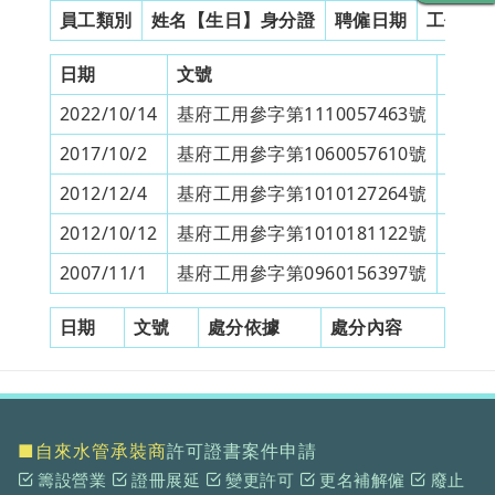
員工類別
姓名【生日】身分證
聘僱日期
工作證
日期
文號
申請
2022/10/14
基府工用參字第1110057463號
展延
2017/10/2
基府工用參字第1060057610號
展延
2012/12/4
基府工用參字第1010127264號
變更
2012/10/12
基府工用參字第1010181122號
展延
2007/11/1
基府工用參字第0960156397號
換領
日期
文號
處分依據
處分內容
■自來水管承裝商
許可證書案件申請
籌設營業
證冊展延
變更許可
更名補解僱
廢止