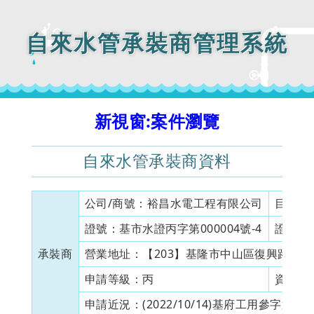
自來水管承裝商管理系統
新視窗:案件瀏覽
自來水管承裝商資料
公司/商號：
裕昌水電工程有限公司
目前狀
證號：
基市水證丙字第000004號-4
證書有
承裝商
營業地址：
【203】基隆市中山區復興路45-
申請等級：
丙
資本額
申請近況：
(2022/10/14)基府工用參字第