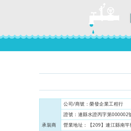
公司/商號：
榮發企業工程行
證號：
連縣水證丙字第000002號
承裝商
營業地址：
【209】連江縣南竿