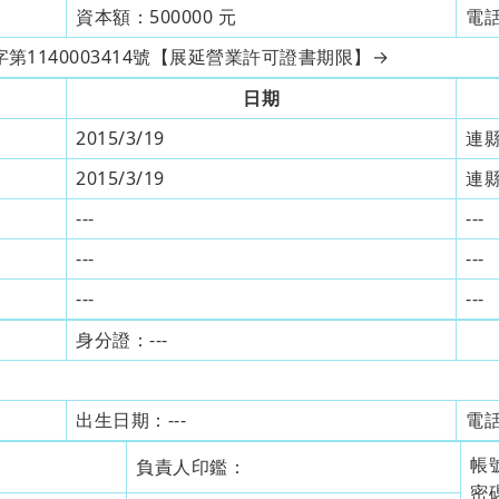
資本額：
500000
元
電
府授水字第1140003414號【展延營業許可證書期限】→
日期
2015/3/19
連縣
2015/3/19
連縣
---
---
---
---
---
---
身分證：
---
出生日期：
---
電
帳
負責人印鑑：
密