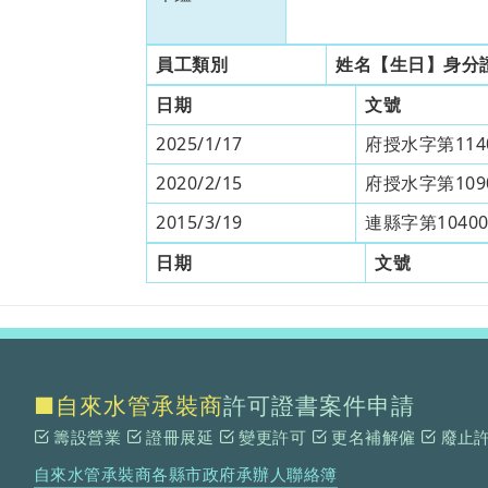
員工類別
姓名【生日】身分
日期
文號
2025/1/17
府授水字第1140
2020/2/15
府授水字第1090
2015/3/19
連縣字第10400
日期
文號
■自來水管承裝商
許可證書案件申請
籌設營業
證冊展延
變更許可
更名補解僱
廢止
自來水管承裝商各縣市政府承辦人聯絡簿