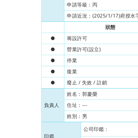
申請等級：
丙
申請近況：
(2025/1/17)
狀態
●
籌設許可
●
營業許可(設立)
●
停業
●
復業
●
廢止 / 失效 / 註銷
姓名：
郭慶榮
負責人
住址：
---
姓別：
男
公司印鑑：
印鑑