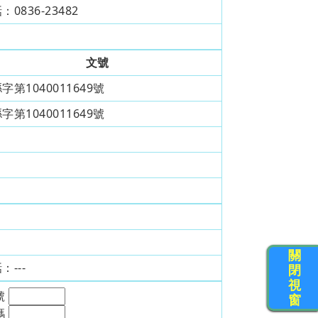
話：
0836-23482
文號
字第1040011649號
字第1040011649號
關
話：
---
閉
視
號
窗
碼