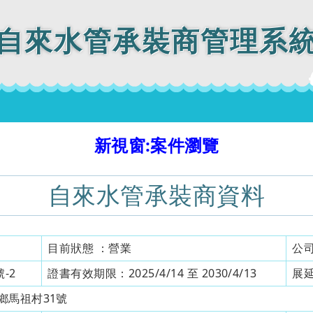
自來水管承裝商管理系
新視窗:案件瀏覽
自來水管承裝商資料
目前狀態 ：
營業
公
-2
證書有效期限：
2025/4/14 至 2030/4/13
展
鄉馬祖村31號