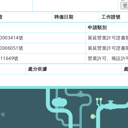
證
聘僱日期
工作證號
申請類別
003414號
展延營業許可證書
006051號
展延營業許可證書
11649號
營業許可、籌設許
處分依據
許可