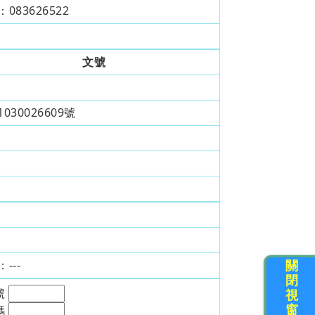
：
083626522
文號
030026609號
關
：
---
閉
號
視
窗
碼