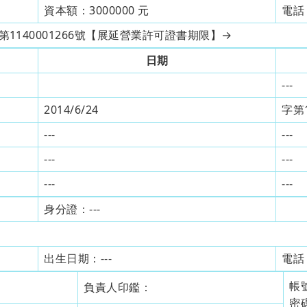
資本額：
3000000
元
電話
授水字第1140001266號【展延營業許可證書期限】→
日期
---
2014/6/24
字第1
---
---
---
---
---
---
身分證：
---
出生日期：
---
電話
帳
負責人印鑑：
密