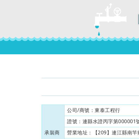
公司/商號：
東泰工程行
證號：
連縣水證丙字第000001號
承裝商
營業地址：
【209】連江縣南竿