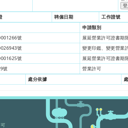
證
聘僱日期
工作證號
申請類別
001266號
展延營業許可證書期
026943號
變更印鑑、變更營業
001625號
展延營業許可證書期
09號
營業許可
處分依據
許可