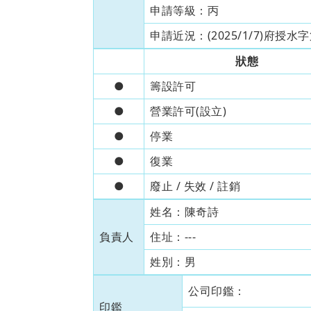
申請等級：
丙
申請近況：
(2025/1/7)府
狀態
●
籌設許可
●
營業許可(設立)
●
停業
●
復業
●
廢止 / 失效 / 註銷
姓名：
陳奇詩
負責人
住址：
---
姓別：
男
公司印鑑：
印鑑