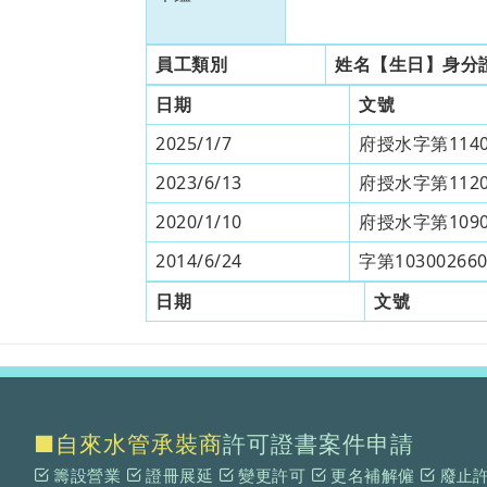
員工類別
姓名【生日】身分
日期
文號
2025/1/7
府授水字第1140
2023/6/13
府授水字第1120
2020/1/10
府授水字第1090
2014/6/24
字第10300266
日期
文號
■自來水管承裝商
許可證書案件申請
籌設營業
證冊展延
變更許可
更名補解僱
廢止