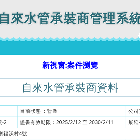
自來水管承裝商管理系
新視窗:案件瀏覽
自來水管承裝商資料
目前狀態 ：
營業
公司
-2
證書有效期限：
2025/2/12 至 2030/2/11
展延
鄉福沃村4號