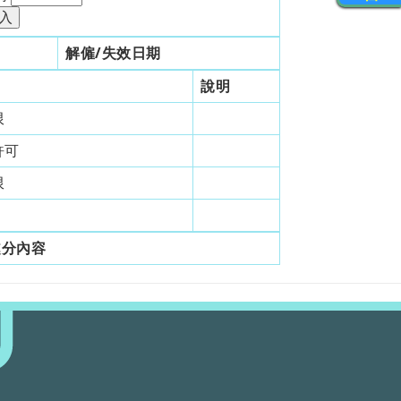
解僱/失效日期
說明
限
許可
限
處分內容