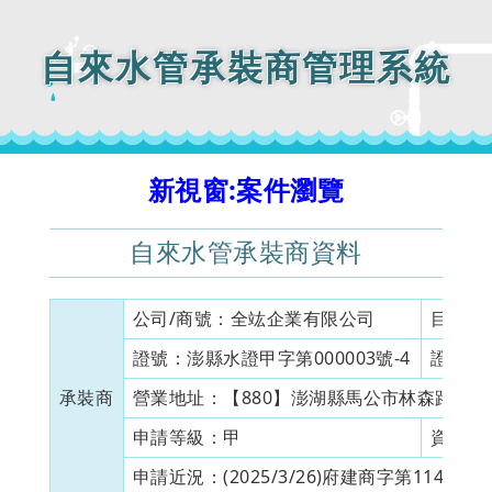
自來水管承裝商管理系統
新視窗:案件瀏覽
自來水管承裝商資料
公司/商號：
全竑企業有限公司
目前狀
證號：
澎縣水證甲字第000003號-4
證書有
承裝商
營業地址：
【880】澎湖縣馬公市林森路15巷
申請等級：
甲
資本額
申請近況：
(2025/3/26)府建商字第114