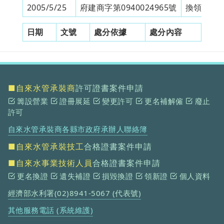
2005/5/25
府建商字第0940024965號
換領新證
日期
文號
處分依據
處分內容
■自來水管承裝商
許可證書案件申請
籌設營業
證冊展延
變更許可
更名補解僱
廢止
許可
自來水管承裝商各縣市政府承辦人聯絡簿
■自來水管承裝技工
合格證書案件申請
■自來水事業技術人員
合格證書案件申請
更名換證
遺失補證
損毀換證
領新證
個人資料
經濟部水利署(02)8941-5067 (代表號)
其他服務電話 (系統維護)