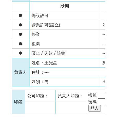
狀態
●
籌設許可
●
營業許可(設立)
2005/5
●
停業
---
●
復業
---
●
廢止 / 失效 / 註銷
---
姓名：
王光星
身分證
負責人
住址：
---
姓別：
男
出生日
帳號
公司印鑑：
負責人印鑑：
印鑑
密碼