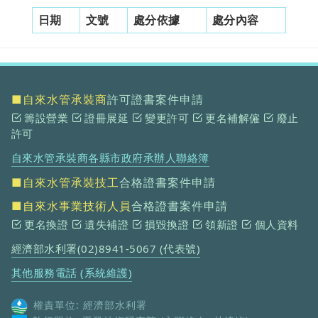
日期
文號
處分依據
處分內容
■自來水管承裝商
許可證書案件申請
籌設營業
證冊展延
變更許可
更名補解僱
廢止
許可
自來水管承裝商各縣市政府承辦人聯絡簿
■自來水管承裝技工
合格證書案件申請
■自來水事業技術人員
合格證書案件申請
更名換證
遺失補證
損毀換證
領新證
個人資料
經濟部水利署(02)8941-5067 (代表號)
其他服務電話 (系統維護)
權責單位: 經濟部水利署