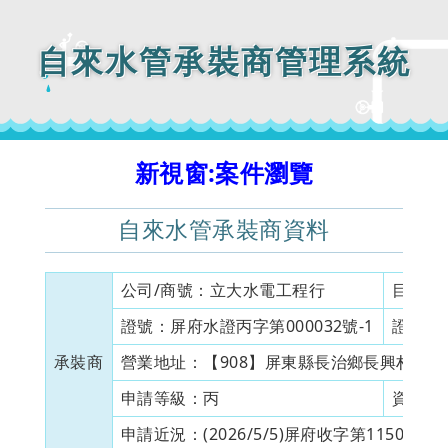
自來水管承裝商管理系統
新視窗:案件瀏覽
自來水管承裝商資料
公司/商號：
立大水電工程行
目前狀
證號：
屏府水證丙字第000032號-1
證書有
承裝商
營業地址：
【908】屏東縣長治鄉長興村中興
申請等級：
丙
資本額
申請近況：
(2026/5/5)屏府收字第115012