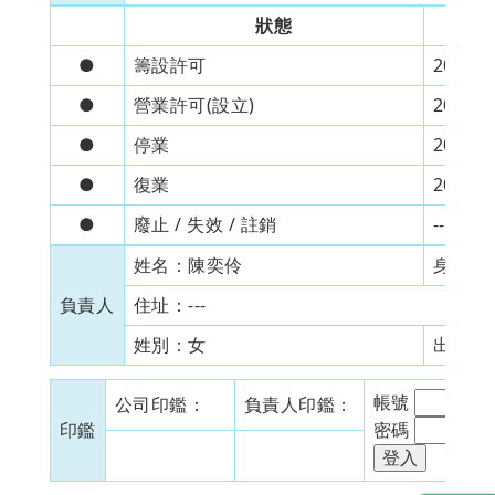
狀態
●
籌設許可
2021/4
●
營業許可(設立)
2021/5
●
停業
2026/5
●
復業
2026/4
●
廢止 / 失效 / 註銷
---
姓名：
陳奕伶
身分證
負責人
住址：
---
姓別：
女
出生日
帳號
公司印鑑：
負責人印鑑：
印鑑
密碼