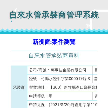
自來水管承裝商管理系統
新視窗:案件瀏覽
自來水管承裝商資料
公司/商號：
萬事佳企業有限公司
目前狀
證號：
竹縣水證甲字第000017號-3
證書有
承裝商
營業地址：
【300】新竹縣湖口鄉長嶺村長安
申請等級：
甲
資本額
申請近況：
(2021/8/20)府產用字第110