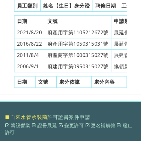
員工類別
姓名【生日】身分證
聘僱日期
工作證
日期
文號
申請類別
2021/8/20
府產用字第1105212672號
展延營業許
2016/8/22
府產用字第1050315031號
展延營業許
2011/8/4
府產商字第1000315027號
展延營業許
2006/9/1
府建用字第0950315027號
換領新證冊
日期
文號
處分依據
處分內容
■自來水管承裝商
許可證書案件申請
籌設營業
證冊展延
變更許可
更名補解僱
廢止
許可