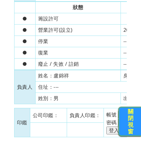
狀態
●
籌設許可
●
營業許可(設立)
2006/9
●
停業
---
●
復業
---
●
廢止 / 失效 / 註銷
---
姓名：
盧錦祥
身分證
負責人
住址：
---
姓別：
男
出生日
關
帳號
公司印鑑：
負責人印鑑：
閉
印鑑
密碼
視
窗