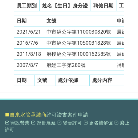
員工類別
姓名【生日】身分證
聘僱日期
工作證
日期
文號
申請類別
2021/6/21
中市經公字第1100030820號
展延營業
2016/7/6
中市經公字第1050031828號
展延營業
2011/8/18
府授經公字第1000162585號
展延營業
2007/8/7
府經工字第280號
補解僱備
日期
文號
處分依據
處分內容
■自來水管承裝商
許可證書案件申請
籌設營業
證冊展延
變更許可
更名補解僱
廢止
許可