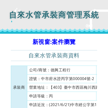
自來水管承裝商管理系統
新視窗:案件瀏覽
自來水管承裝商資料
公司/商號：
德興工程行
目前
證號：
中市府水證丙字第000004號-2
證書
承裝商
營業地址：
【403】臺中市西區梅川西路一段
申請等級：
丙
資本
申請近況：
(2021/6/21)中市經公字第11