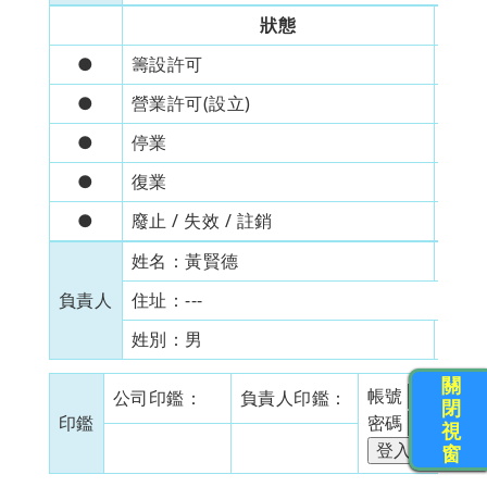
狀態
●
籌設許可
●
營業許可(設立)
---
●
停業
---
●
復業
---
●
廢止 / 失效 / 註銷
---
姓名：
黃賢德
身分
負責人
住址：
---
姓別：
男
出生
關
帳號
公司印鑑：
負責人印鑑：
閉
印鑑
密碼
視
窗