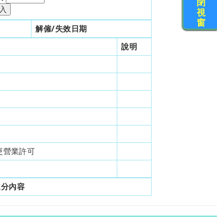
閉
視
窗
解僱/失效日期
說明
更營業許可
處分內容