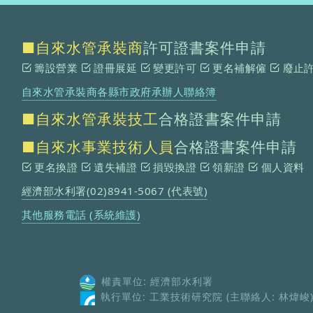
■自來水管承裝商
許可證書案件申請
籌設營業
證冊展延
變更許可
更名補解僱
廢止
自來水管承裝商各縣市政府承辦人聯絡簿
■自來水管承裝技工
合格證書案件申請
■自來水事業技術人員
合格證書案件申請
更名換證
遺失補證
損毀換證
領新證
個人資料
經濟部水利署(02)8941-5067 (代表號)
其他服務電話 (系統維護)
權責單位: 經濟部水利署
執行單位: 工業技術研究院 (主聯絡人: 林煒峻