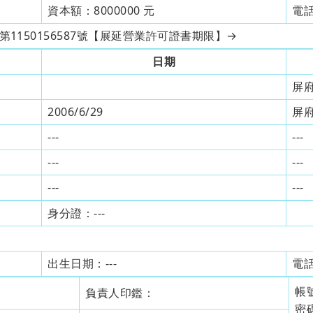
資本額：
8000000
元
電
府收字第1150156587號【展延營業許可證書期限】→
日期
屏府
2006/6/29
屏府
---
---
---
---
---
---
身分證：
---
出生日期：
---
電
帳
負責人印鑑：
密