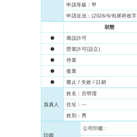
申請等級：
甲
申請近況：
(2026/6/8)屏
狀態
●
籌設許可
●
營業許可(設立)
●
停業
●
復業
●
廢止 / 失效 / 註銷
姓名：
呂明儒
負責人
住址：
---
姓別：
男
公司印鑑：
印鑑