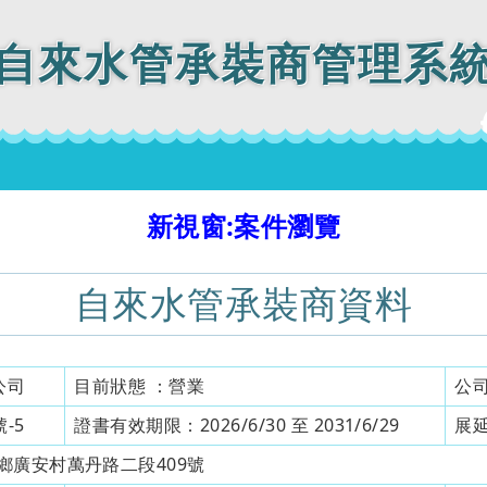
自來水管承裝商管理系
新視窗:案件瀏覽
自來水管承裝商資料
公司
目前狀態 ：
營業
公
-5
證書有效期限：
2026/6/30 至 2031/6/29
展
鄉廣安村萬丹路二段409號