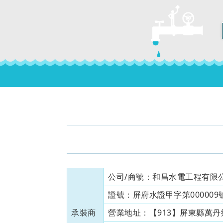
公司/商號：
和昌水電工程有限
證號：
屏府水證甲字第000009號
承裝商
營業地址：
【913】屏東縣萬丹