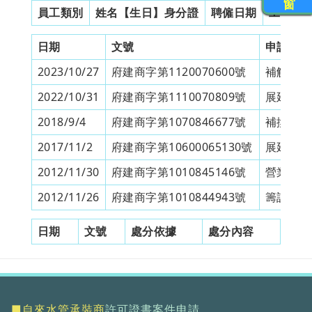
窗
員工類別
姓名【生日】身分證
聘僱日期
工作證
日期
文號
申請類別
2023/10/27
府建商字第1120070600號
補解僱備
2022/10/31
府建商字第1110070809號
展延營業
2018/9/4
府建商字第1070846677號
補換發證
2017/11/2
府建商字第10600065130號
展延營業
2012/11/30
府建商字第1010845146號
營業許可
2012/11/26
府建商字第1010844943號
籌設許可
日期
文號
處分依據
處分內容
■自來水管承裝商
許可證書案件申請