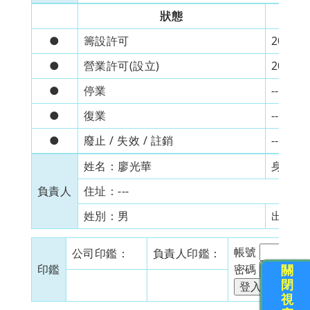
狀態
●
籌設許可
2012/1
●
營業許可(設立)
2012/1
●
停業
---
●
復業
---
●
廢止 / 失效 / 註銷
---
姓名：
廖光華
身分證
負責人
住址：
---
姓別：
男
出生日
帳號
公司印鑑：
負責人印鑑：
關
印鑑
密碼
閉
視