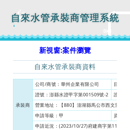
自來水管承裝商管理系統
新視窗:案件瀏覽
自來水管承裝商資料
公司/商號：
華州企業有限公司
目前狀
證號：
澎縣水證甲字第001509號-2
證書有
承裝商
營業地址：
【880】澎湖縣馬公市西文里西文澳
申請等級：
甲
資本額
申請近況：
(2023/10/27)府建商字第112