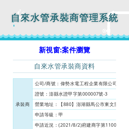
自來水管承裝商管理系統
新視窗:案件瀏覽
自來水管承裝商資料
公司/商號：
偉勢水電工程企業有限公司
目
證號：
澎縣水證甲字第000007號-3
證
承裝商
營業地址：
【880】澎湖縣馬公市東文里東文澳
申請等級：
甲
資
申請近況：
(2021/8/2)府建商字第1100