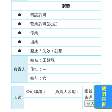
狀態
●
籌設許可
20
●
營業許可(設立)
20
●
停業
---
●
復業
---
●
廢止 / 失效 / 註銷
---
姓名：
王妙珠
身
負責人
住址：
---
姓別：
女
出
關
帳號
公司印鑑：
負責人印鑑：
閉
印鑑
密碼
視
窗