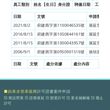
員工類別
姓名【生日】身分證
聘僱日期
工作證
日期
文號
申請類別
2021/8/2
府建商字第1100046535號
展延營業許
2016/8/15
府建商字第1050844161號
展延營業許
2011/8/15
府建商字第1000043957號
展延營業許
2006/9/1
府建商字第0950901516號
換領新證冊
日期
文號
處分依據
處分內容
■自來水管承裝商
許可證書案件申請
籌設營業
證冊展延
變更許可
更名補解僱
廢止
許可