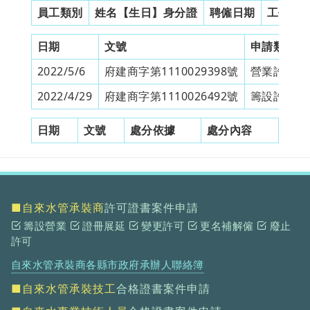
員工類別
姓名【生日】身分證
聘僱日期
工作證
日期
文號
申請類別
2022/5/6
府建商字第1110029398號
營業許可
2022/4/29
府建商字第1110026492號
籌設許可
日期
文號
處分依據
處分內容
■自來水管承裝商
許可證書案件申請
籌設營業
證冊展延
變更許可
更名補解僱
廢止
許可
自來水管承裝商各縣市政府承辦人聯絡簿
■自來水管承裝技工
合格證書案件申請