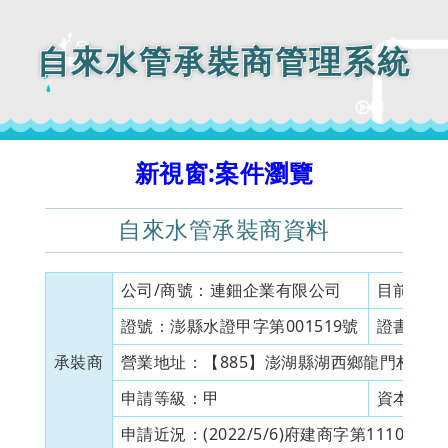
自來水管承裝商管理系統
新視窗:案件瀏覽
自來水管承裝商資料
公司/商號：
連鈿企業有限公司
目前狀態
證號：
澎縣水證甲字第001519號
證書有效
承裝商
營業地址：
【885】澎湖縣湖西鄉龍門村良文港
申請等級：
甲
資本額：
申請近況：
(2022/5/6)府建商字第11100