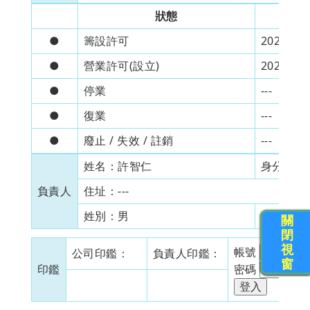
狀態
●
籌設許可
2022/5/4
●
營業許可(設立)
2022/5/6
●
停業
---
●
復業
---
●
廢止 / 失效 / 註銷
---
姓名：
許智仁
身分證：
負責人
住址：
---
姓別：
男
出生日期
關
閉
視
帳號
公司印鑑：
負責人印鑑：
窗
印鑑
密碼