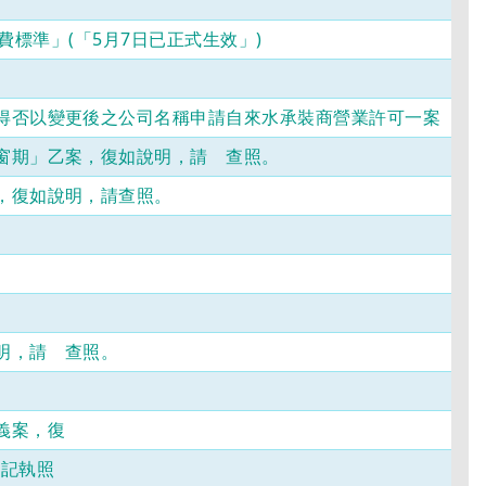
費標準」(「5月7日已正式生效」)
得否以變更後之公司名稱申請自來水承裝商營業許可一案
窗期」乙案，復如說明，請 查照。
，復如說明，請查照。
明，請 查照。
義案，復
登記執照