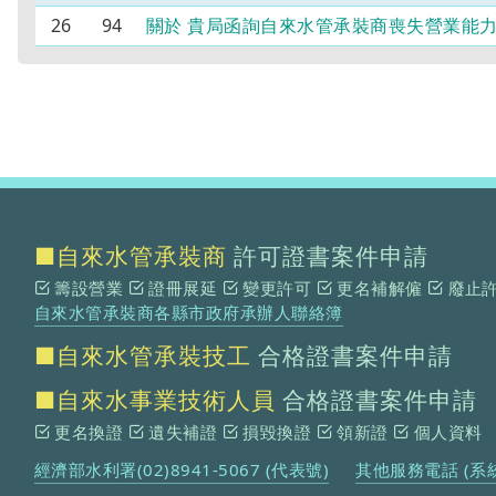
26
94
關於 貴局函詢自來水管承裝商喪失營業能
■自來水管承裝商
許可證書案件申請
籌設營業
證冊展延
變更許可
更名補解僱
廢止
自來水管承裝商各縣市政府承辦人聯絡簿
■自來水管承裝技工
合格證書案件申請
■自來水事業技術人員
合格證書案件申請
更名換證
遺失補證
損毀換證
領新證
個人資料
經濟部水利署(02)8941-5067 (代表號)
其他服務電話 (系