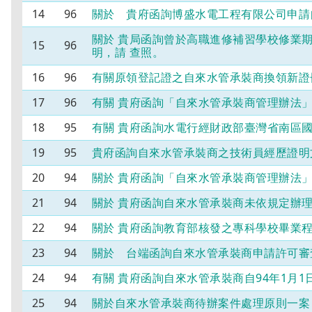
14
96
關於 貴府函詢博盛水電工程有限公司申請
關於 貴局函詢曾於高職進修補習學校修業
15
96
明，請 查照。
16
96
有關原領登記證之自來水管承裝商換領新證
17
96
有關 貴府函詢「自來水管承裝商管理辦法
18
95
有關 貴府函詢水電行經財政部臺灣省南區
19
95
貴府函詢自來水管承裝商之技術員經歷證明
20
94
關於 貴府函詢「自來水管承裝商管理辦法」
21
94
關於 貴府函詢自來水管承裝商未依規定辦
22
94
關於 貴府函詢教育部核發之專科學校畢業
23
94
關於 台端函詢自來水管承裝商申請許可審
24
94
有關 貴府函詢自來水管承裝商自94年1月
25
94
關於自來水管承裝商待辦案件處理原則一案