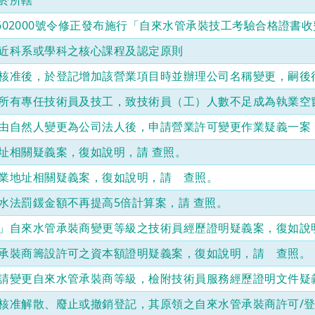
於所轄
登
記
04602000號令修正發布施行「自來水管承裝技工考驗合格證書收
證
之
近科系或學科之核心課程及認定原則
自
來
核准後，於登記增加該營業項目時並辦理公司名稱變更，嗣後
水
管
所有專任技術員及技工，致技術員（工）人數不足成為執業空
承
裝
由自然人變更為公司法人後，申請營業許可變更作業疑義一案
商
如
址相關疑義案，復如說明，請 查照。
涉
有
業地址相關疑義案，復如說明，請 查照。
喪
水法罰鍰金額不再提高5倍計算案，請 查照。
失
營
」自來水管承裝商變更等級之技術員經歷證明疑義案，復如說
業
能
承裝商籌設許可之資本額證明疑義案，復如說明，請 查照。
力、
停
請變更自來水管承裝商等級，檢附技術員服務經歷證明文件疑
業
超
核准解散、廢止或撤銷登記，其原領之自來水管承裝商許可/
過