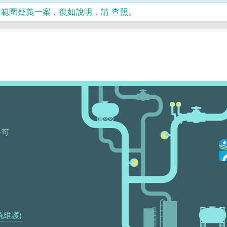
未
繳
力範圍疑義一案，復如說明，請 查照。
還、
兩
年
內
受
停
業
處
分
二
次
以
許可
上
及
受
停
業
處
份
累
積
統維護)
達