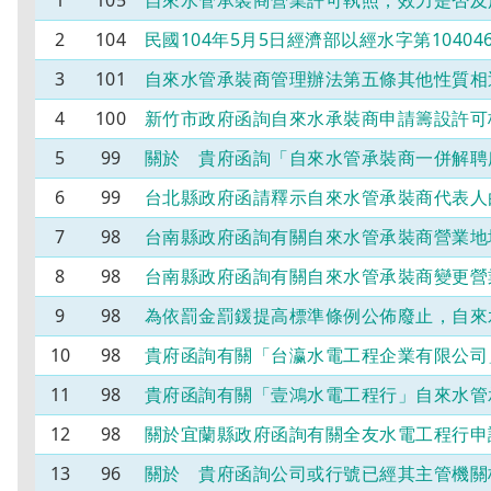
1
105
自來水管承裝商營業許可執照，效力是否及
2
104
民國104年5月5日經濟部以經水字第104
3
101
自來水管承裝商管理辦法第五條其他性質相
4
100
新竹市政府函詢自來水承裝商申請籌設許可
5
99
關於 貴府函詢「自來水管承裝商一併解聘
6
99
台北縣政府函請釋示自來水管承裝商代表人
7
98
台南縣政府函詢有關自來水管承裝商營業地
8
98
台南縣政府函詢有關自來水管承裝商變更營
9
98
為依罰金罰鍰提高標準條例公佈廢止，自來
10
98
貴府函詢有關「台瀛水電工程企業有限公司
11
98
貴府函詢有關「壹鴻水電工程行」自來水管
12
98
關於宜蘭縣政府函詢有關全友水電工程行申
13
96
關於 貴府函詢公司或行號已經其主管機關