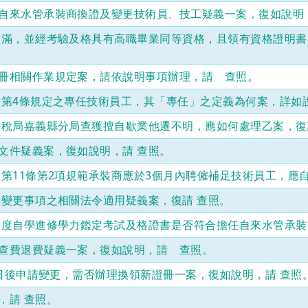
二
自來水管承裝商換證及變更技術員、技工疑義一案，復如說明
年、
受
期滿，並經考驗及格具有高職畢業同等資格，且領有資格證明
停
業
處
冊相關作業規定案，請依說明事項辦理，請 查照。
分
未
」第4條規定之專任技術員工，其「專任」之定義為何案，詳如說
在
規
國稅局嘉義縣分局查獲擅自歇業他遷不明，應如何處理乙案，復
定
文件疑義案，復如說明，請 查照。
期
限
第11條第2項規範承裝商應於3個月內聘僱補足技術員工，應
內
繳
理變更事項之相關法令適用疑義案，復請 查照。
交
證
程度自學進修學力鑑定考試及格證書是否符合擔任自來水管承裝
冊
並
查費退費疑義一案，復如說明，請 查照。
經
催
1日後申請變更，需否辦理換領新證冊一案，復如說明，請 查照
繳
仍
，請 查照。