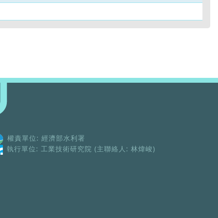
權責單位: 經濟部水利署
執行單位: 工業技術研究院 (主聯絡人: 林煒峻)