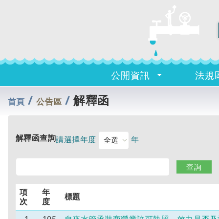
公開資訊
法規
/
/
解釋函
首頁
公告區
解釋函查詢
請選擇年度
年
項
年
標題
次
度