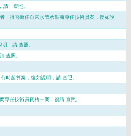
，請 查照。
書者，得否擔任自來水管承裝商專任技術員案，復如說
明，請 查照。
請 查照。
自何時起算案，復如說明，請 查照。
商專任技術員資格一案，復請 查照。
。