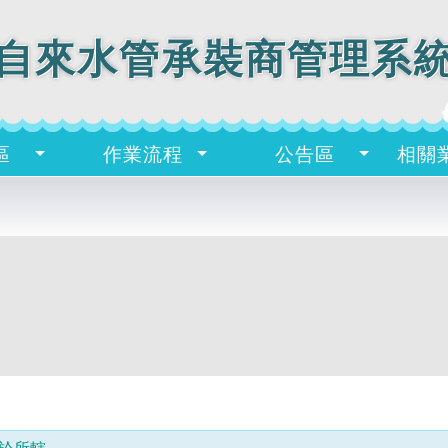
議
決
議
自來水管承裝商管理系
事
項
辦
理。
二、
區
作業流程
公告區
相關
待
辦
案
件
處
理
原
則
如
下：
(一)
原
領
有