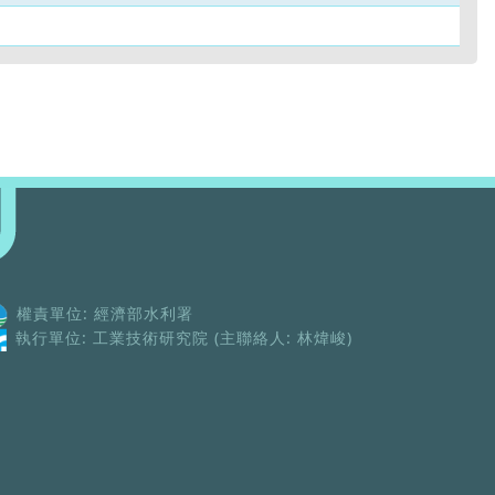
權責單位: 經濟部水利署
執行單位: 工業技術研究院 (主聯絡人: 林煒峻)