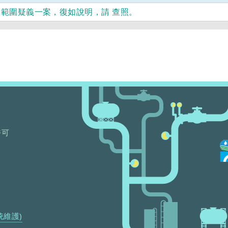
管
力範圍疑義一案，復如說明，請 查照。
理
辦
法
規
定，
承
裝
商
聘
僱
之
技
許可
術
員
需
備
自
來
水
工
程
統維護)
工