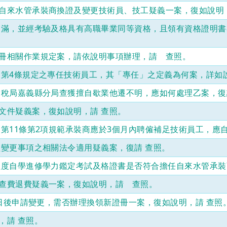
署
自來水管承裝商換證及變更技術員、技工疑義一案，復如說明
95
年
期滿，並經考驗及格具有高職畢業同等資格，且領有資格證明
3
月
22
冊相關作業規定案，請依說明事項辦理，請 查照。
日
經
」第4條規定之專任技術員工，其「專任」之定義為何案，詳如說
水
事
國稅局嘉義縣分局查獲擅自歇業他遷不明，應如何處理乙案，復
字
第
文件疑義案，復如說明，請 查照。
09553024520
號
第11條第2項規範承裝商應於3個月內聘僱補足技術員工，應
函
理變更事項之相關法令適用疑義案，復請 查照。
示：
依
程度自學進修學力鑑定考試及格證書是否符合擔任自來水管承裝
自
來
查費退費疑義一案，復如說明，請 查照。
水
管
1日後申請變更，需否辦理換領新證冊一案，復如說明，請 查照
承
裝
，請 查照。
商