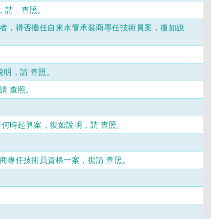
，請 查照。
書者，得否擔任自來水管承裝商專任技術員案，復如說
明，請 查照。
請 查照。
自何時起算案，復如說明，請 查照。
商專任技術員資格一案，復請 查照。
。