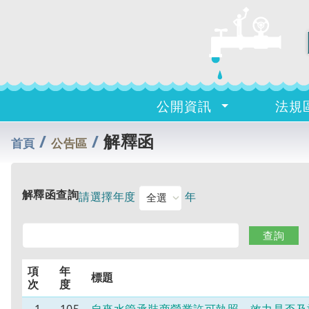
公開資訊
法規
/
/
解釋函
首頁
公告區
解釋函查詢
請選擇年度
年
項
年
標題
次
度