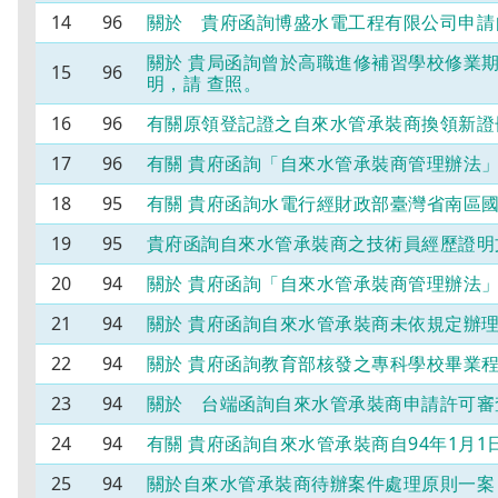
14
96
關於 貴府函詢博盛水電工程有限公司申請
關於 貴局函詢曾於高職進修補習學校修業
15
96
明，請 查照。
16
96
有關原領登記證之自來水管承裝商換領新證
17
96
有關 貴府函詢「自來水管承裝商管理辦法
18
95
有關 貴府函詢水電行經財政部臺灣省南區
19
95
貴府函詢自來水管承裝商之技術員經歷證明
20
94
關於 貴府函詢「自來水管承裝商管理辦法」
21
94
關於 貴府函詢自來水管承裝商未依規定辦
22
94
關於 貴府函詢教育部核發之專科學校畢業
23
94
關於 台端函詢自來水管承裝商申請許可審
24
94
有關 貴府函詢自來水管承裝商自94年1月
25
94
關於自來水管承裝商待辦案件處理原則一案