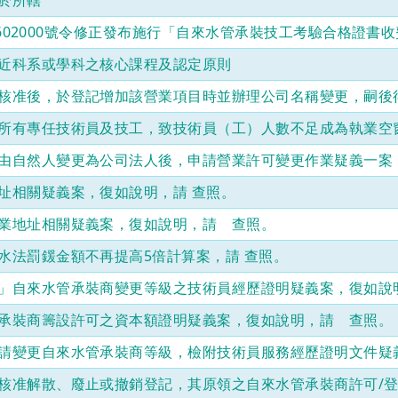
於所轄
一、
04602000號令修正發布施行「自來水管承裝技工考驗合格證書收
復
貴
近科系或學科之核心課程及認定原則
府
98
核准後，於登記增加該營業項目時並辦理公司名稱變更，嗣後
年
1
所有專任技術員及技工，致技術員（工）人數不足成為執業空
月
20
由自然人變更為公司法人後，申請營業許可變更作業疑義一案
日
南
址相關疑義案，復如說明，請 查照。
市
建
業地址相關疑義案，復如說明，請 查照。
登
字
水法罰鍰金額不再提高5倍計算案，請 查照。
第
」自來水管承裝商變更等級之技術員經歷證明疑義案，復如說
09840012600
號
承裝商籌設許可之資本額證明疑義案，復如說明，請 查照。
函。
請變更自來水管承裝商等級，檢附技術員服務經歷證明文件疑
二、
依
核准解散、廢止或撤銷登記，其原領之自來水管承裝商許可/
本