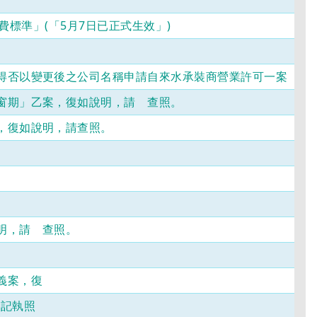
費標準」(「5月7日已正式生效」)
得否以變更後之公司名稱申請自來水承裝商營業許可一案
窗期」乙案，復如說明，請 查照。
，復如說明，請查照。
明，請 查照。
義案，復
登記執照