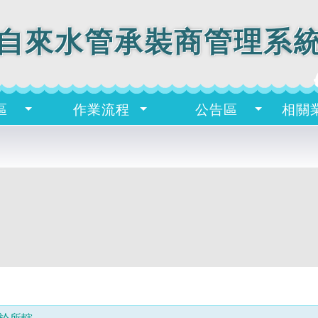
年
自來水管承裝商管理系
度
98
函
號
區
作業流程
公告區
相關
經
水
事
字
第
09851025480
號
分
類
法
規
函
文