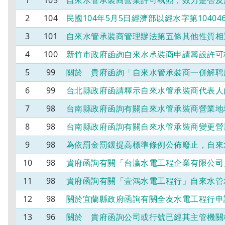
1
105
自來水管承裝商營業許可執照，效力是否及
2
104
民國104年5月5日經濟部以經水字第104
3
101
自來水管承裝商管理辦法第五條其他性質相
4
100
新竹市政府函詢自來水承裝商申請籌設許可
5
99
關於 貴府函詢「自來水管承裝商一併解聘
6
99
台北縣政府函請釋示自來水管承裝商代表人
7
98
台南縣政府函詢有關自來水管承裝商營業地
8
98
台南縣政府函詢有關自來水管承裝商變更營
9
98
為依罰金罰鍰提高標準條例公佈廢止，自來
10
98
貴府函詢有關「台瀛水電工程企業有限公司
11
98
貴府函詢有關「壹鴻水電工程行」自來水管
12
98
關於宜蘭縣政府函詢有關全友水電工程行申
13
96
關於 貴府函詢公司或行號已經其主管機關