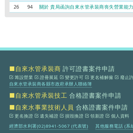
26
94
關於 貴局函詢自來水管承裝商喪失營業能
■自來水管承裝商
許可證書案件申請
籌設營業
證冊展延
變更許可
更名補解僱
廢止
自來水管承裝商各縣市政府承辦人聯絡簿
■自來水管承裝技工
合格證書案件申請
■自來水事業技術人員
合格證書案件申請
更名換證
遺失補證
損毀換證
領新證
個人資料
經濟部水利署(02)8941-5067 (代表號)
其他服務電話 (系